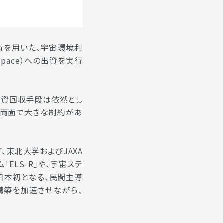
術を用いた、宇宙環境利
nSpace）への出資を実行
物資回収手段は依然とし
の両面で大きな制約があ
げ、東北大学およびJAXA
ELS-R」や、宇宙ステ
、日本初となる、民間主導
構築を加速させながら、