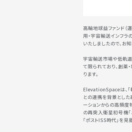
高輪地球益ファンド（
用・宇宙輸送インフラの開発
いたしましたので、お知
宇宙輸送市場や低軌道
て限られており、創薬
ります。
ElevationSpa
との連携を背景とした再
ーションからの高頻度物
の再突入衛星初号機「
「ポストISS時代」を