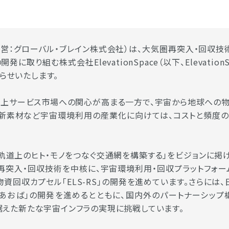
運営：グローバル・ブレイン株式会社）は、大気圏再突入・回収技
に取り組む株式会社ElevationSpace（以下、Elevatio
らせいたします。
上サービス市場への関心が高まる一方で、宇宙から地球への
・新素材など宇宙環境利用の産業化に向けては、コストと頻度
ceは、「軌道上のヒト・モノをつなぐ交通網を構築する」をビジョンに掲
突入・回収技術を中核に、宇宙環境利用・回収プラットフォーム「
資回収カプセル「ELS-RS」の開発を進めています。さらには
あおば」の開発を進めるとともに、国内外のパートナーシップ
見据えた新たな宇宙インフラの実現に挑戦しています。