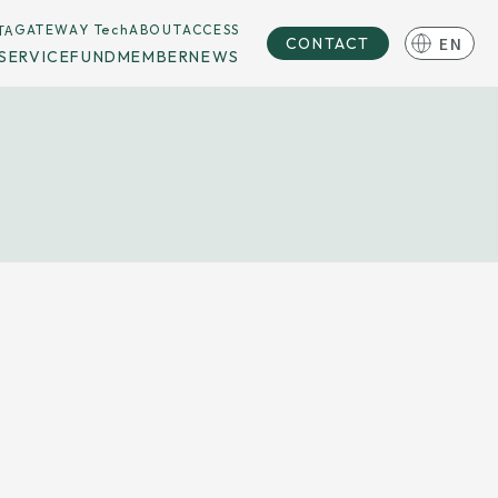
TA
GATEWAY Tech
ABOUT
ACCESS
EN
CONTACT
SERVICE
FUND
MEMBER
NEWS