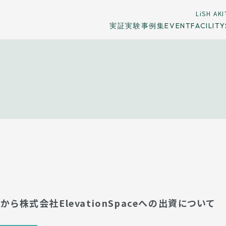
LiSH AKI
実証実験事例集
EVENT
FACILITY
ら株式会社ElevationSpaceへの出資について