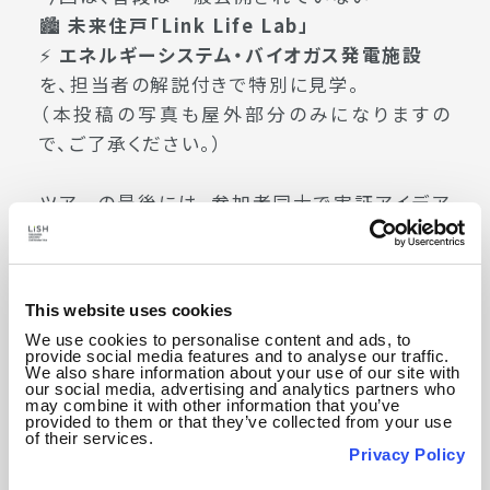
🏙️
未来住戸「Link Life Lab」
⚡
エネルギーシステム・バイオガス発電施設
を、担当者の解説付きで特別に見学。
（本投稿の写真も屋外部分のみになりますの
で、ご了承ください。）
ツアーの最後には、参加者同士で実証アイデア
を考えるワークショップ、交流会も実施！
実際に現場を見て、担当者のリアルな話を聞く
ことで、新たな実証実験や事業創出のヒントを
This website uses cookies
得られる貴重な機会となりました。
We use cookies to personalise content and ads, to
provide social media features and to analyse our traffic.
We also share information about your use of our site with
📣
参加者の声
our social media, advertising and analytics partners who
may combine it with other information that you’ve
💬「未来の住戸で実際に実証したいアイデア思
provided to them or that they’ve collected from your use
いついた！」
of their services.
Privacy Policy
💬「エネルギー施設は普段見られないので貴重