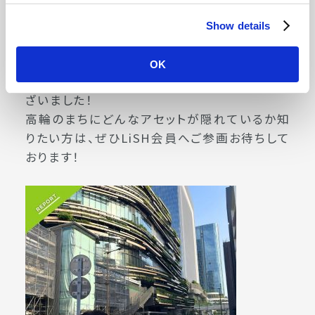
だった。ゴミの分別の必要性が身に染みた」
💬「高輪ゲートウェイへの理解が深まり、最高の
Show details
イベントでした！」
OK
ご参加いただいた皆さま、本当にありがとうご
ざいました！
高輪のまちにどんなアセットが隠れているか知
りたい方は、ぜひLiSH会員へご参画お待ちして
おります！